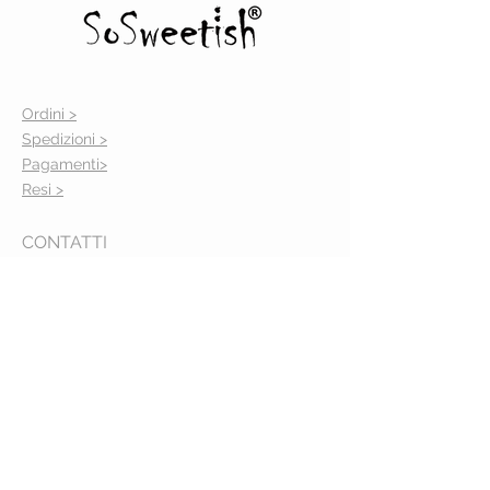
Ordini >
Spedizioni >
Pagamenti>
Resi >
CONTATTI
info@sosweetish.com
Seguici su
Share